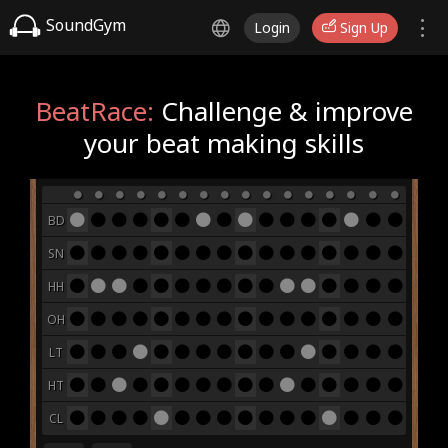
SoundGym
Login
Sign Up
BeatRace:
Challenge & improve
your beat making skills
BD
SN
HH
OH
LT
HT
CL