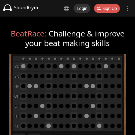
SoundGym
Login
Sign Up
BeatRace:
Challenge & improve
your beat making skills
BD
SN
HH
OH
LT
HT
CL