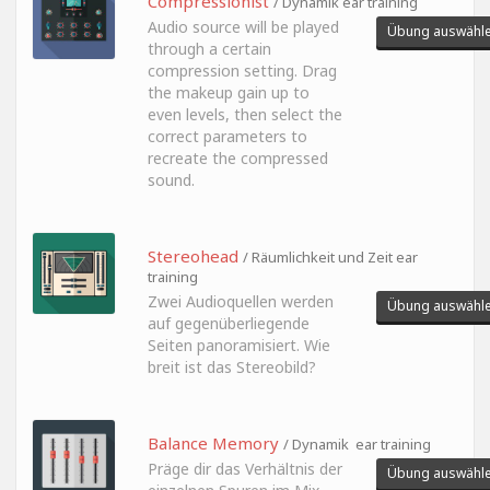
Compressionist
/ Dynamik ear training
Audio source will be played
Übung auswähl
through a certain
compression setting. Drag
the makeup gain up to
even levels, then select the
correct parameters to
recreate the compressed
sound.
Stereohead
/ Räumlichkeit und Zeit ear
training
Zwei Audioquellen werden
Übung auswähl
auf gegenüberliegende
Seiten panoramisiert. Wie
breit ist das Stereobild?
Balance Memory
/ Dynamik ear training
Präge dir das Verhältnis der
Übung auswähl