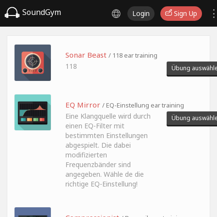
SoundGym
Login
Sign Up
Sonar Beast
/ 118 ear training
118
Übung auswähl
EQ Mirror
/ EQ-Einstellung ear training
Eine Klangquelle wird durch
Übung auswähl
einen EQ-Filter mit
bestimmten Einstellungen
abgespielt. Die dabei
modifizierten
Frequenzbänder sind
angegeben. Wähle de die
richtige EQ-Einstellung!