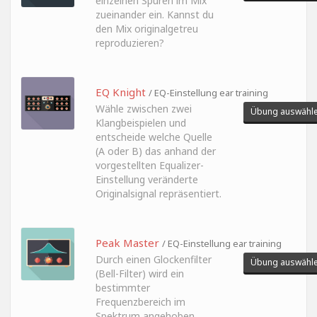
einzelnen Spuren im Mix
zueinander ein. Kannst du
den Mix originalgetreu
reproduzieren?
EQ Knight
/ EQ-Einstellung ear training
Wähle zwischen zwei
Übung auswähl
Klangbeispielen und
entscheide welche Quelle
(A oder B) das anhand der
vorgestellten Equalizer-
Einstellung veränderte
Originalsignal repräsentiert.
Peak Master
/ EQ-Einstellung ear training
Durch einen Glockenfilter
Übung auswähl
(Bell-Filter) wird ein
bestimmter
Frequenzbereich im
Spektrum angehoben.