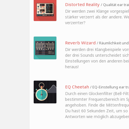
Distorted Reality
/ Qualität ear tr
Dir werden zwei Klänge vorgespielt
stärker verzerrt als der andere. We
verzerrter?
Reverb Wizard
/ Räumlichkeit und 
Dir werden drei Klangbeispiele vorg
der drei Sounds unterscheidet sic
Einstellungen von den anderen bei
heraus!
EQ Cheetah
/ EQ-Einstellung ear tr
Durch einen Glockenfilter (Bell-Filt
bestimmter Frequenzbereich im 
angehoben. Finde die Mittenfreque
Du hast 60 Sekunden Zeit, um so v
Antworten wie möglich abzugeben