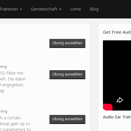
Trainieren
Gemeinschaft
Lerne
Blog
Get Free Audi
Übung auswählen
ning
EQ-Filter mit
Übung auswählen
lt. Die dabei
d angegeben.
ng!
ining
Audio Ear Trai
h a certain
Übung auswählen
keup gain up to
ect parameters to