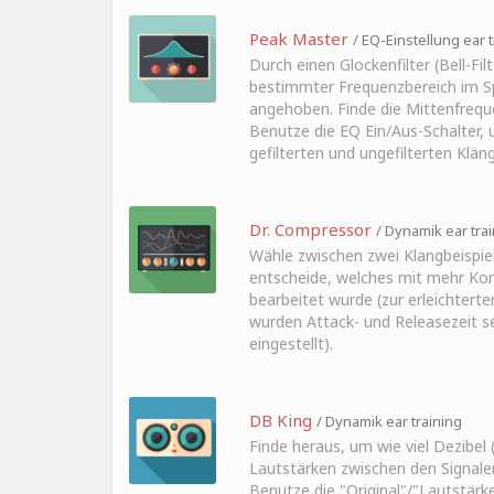
Peak Master
/ EQ-Einstellung ear t
Durch einen Glockenfilter (Bell-Filt
bestimmter Frequenzbereich im 
angehoben. Finde die Mittenfreque
Benutze die EQ Ein/Aus-Schalter, 
gefilterten und ungefilterten Klän
Dr. Compressor
/ Dynamik ear tra
Wähle zwischen zwei Klangbeispie
entscheide, welches mit mehr Ko
bearbeitet wurde (zur erleichtert
wurden Attack- und Releasezeit s
eingestellt).
DB King
/ Dynamik ear training
Finde heraus, um wie viel Dezibel (
Lautstärken zwischen den Signale
Benutze die "Original"/"Lautstärk