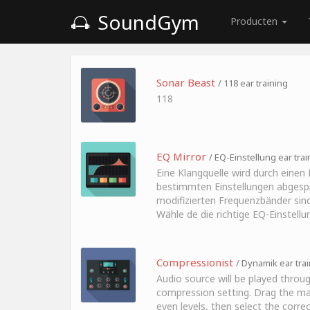
SoundGym
Producten
Sonar Beast
/ 118 ear training
118
EQ Mirror
/ EQ-Einstellung ear trai
Eine Klangquelle wird durch einen 
bestimmten Einstellungen abgespie
modifizierten Frequenzbänder sin
Wähle de die richtige EQ-Einstellu
Compressionist
/ Dynamik ear tra
Audio source will be played throug
compression setting. Drag the ma
even levels, then select the corr