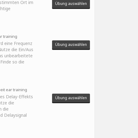
estimmten Ort im
Übung auswählen
chtige
r training
ird eine Frequenz
Übung auswählen
utze die Ein/Aus
as unbearbeitete
 Finde so die
eit ear training
des Delay-Effekts
Übung auswählen
tze die
m die
d Delaysignal