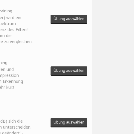
raining
er) wird ein
Übung auswählen
Spektrum
nz des Filters!
um die
ge zu vergleichen.
ining
len und
Übung auswählen
mpression
en Erkennung
ehr kurz
dB) sich die
Übung auswählen
n unterscheiden.
e geändert"-