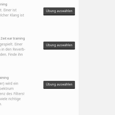
aining
. Einer ist
Übung auswählen
lcher Klang ist
Zeit ear training
espielt. Einer
Übung auswählen
h in den Reverb-
den. Finde ihn
aining
er) wird ein
Übung auswählen
Spektrum
nz des Filters!
iele richtige
.