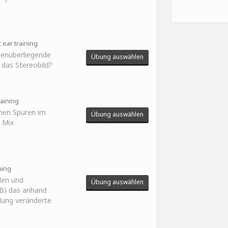
 ear training
genüberliegende
Übung auswählen
t das Stereobild?
aining
lnen Spuren im
Übung auswählen
 Mix
ning
len und
Übung auswählen
 B) das anhand
llung veränderte