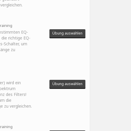
 vergleichen.
training
bestimmten EQ-
Übung auswählen
 die richtige EQ-
us-Schalter, um
Klänge zu
er) wird ein
Übung auswählen
Spektrum
z des Filters!
um die
ge zu vergleichen.
training