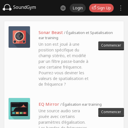
SoundGym
Login
Sign Up
Sonar Beast
/ Égalisation et Spatialisation
ear training
Un son est joué à une
Commencer
position spécifique du
champ stéréo, et modifié
par un filtre passe-bande à
une certaine fréquence.
Pourrez-vous deviner les
valeurs de spatialisation et
de fréquence ?
EQ Mirror
/ Égalisation ear training
Une source audio sera
Commencer
jouée avec certains
paramètres d'égalisation.
Les bandes de fréquences