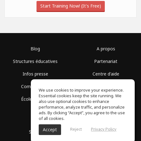
Start Training Now! (It's Free)
Blog
A propos
Structures éducatives
Partenariat
Infos presse
Centre d'aide
Communauté
Conditions d'utilisation
We use cookies to improve your experience.
Essential cookies keep the site running. We
École gratuite
Politique de confidentialité
also use optional cookies to enhance
performance, analyze traffic, and personalize
ads. By clicking “Accept”, you agree to the use
of all cookies.
Reject
Privacy Policy
Accept
SoundGym, Tous droits réservés © 2026