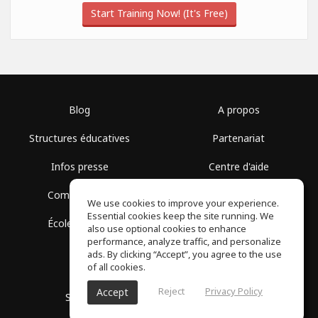
Start Training Now! (It's Free)
Blog
A propos
Structures éducatives
Partenariat
Infos presse
Centre d'aide
Communauté
Conditions d'utilisation
We use cookies to improve your experience.
Essential cookies keep the site running. We
École gratuite
Politique de confidentialité
also use optional cookies to enhance
performance, analyze traffic, and personalize
ads. By clicking “Accept”, you agree to the use
of all cookies.
Reject
Privacy Policy
Accept
SoundGym, Tous droits réservés © 2026