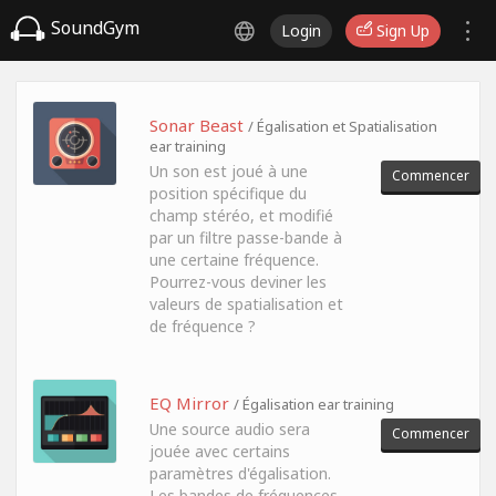
SoundGym
Login
Sign Up
Sonar Beast
/ Égalisation et Spatialisation
ear training
Un son est joué à une
Commencer
position spécifique du
champ stéréo, et modifié
par un filtre passe-bande à
une certaine fréquence.
Pourrez-vous deviner les
valeurs de spatialisation et
de fréquence ?
EQ Mirror
/ Égalisation ear training
Une source audio sera
Commencer
jouée avec certains
paramètres d'égalisation.
Les bandes de fréquences