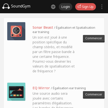
SoundGym
Login
Sign Up
Sonar Beast
/ Égalisation et Spatialisation
ear training
Un son est joué à une
Commencer
position spécifique du
champ stéréo, et modifié
par un filtre passe-bande à
une certaine fréquence.
Pourrez-vous deviner les
valeurs de spatialisation et
de fréquence ?
EQ Mirror
/ Égalisation ear training
Une source audio sera
Commencer
jouée avec certains
paramètres d'égalisation.
Les bandes de fréquences