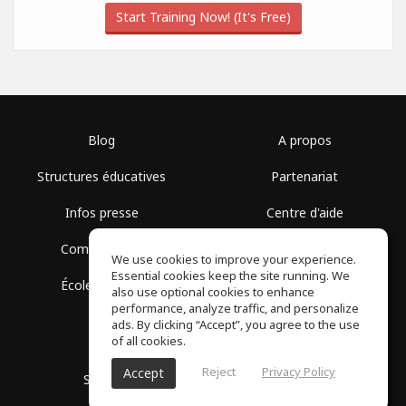
Start Training Now! (It's Free)
Blog
A propos
Structures éducatives
Partenariat
Infos presse
Centre d'aide
Communauté
Conditions d'utilisation
We use cookies to improve your experience.
Essential cookies keep the site running. We
École gratuite
Politique de confidentialité
also use optional cookies to enhance
performance, analyze traffic, and personalize
ads. By clicking “Accept”, you agree to the use
of all cookies.
Reject
Privacy Policy
Accept
SoundGym, Tous droits réservés © 2026