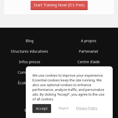
Start Training Now! (It's Free)
Blog
A propos
Structures éducatives
Partenariat
Infos presse
Centre d'aide
Communauté
Conditions d'utilisation
We use cookies to improve your experience.
Essential cookies keep the site running. We
École gratuite
Politique de confidentialité
also use optional cookies to enhance
performance, analyze traffic, and personalize
ads. By clicking “Accept”, you agree to the use
of all cookies.
Reject
Privacy Policy
Accept
SoundGym, Tous droits réservés © 2026