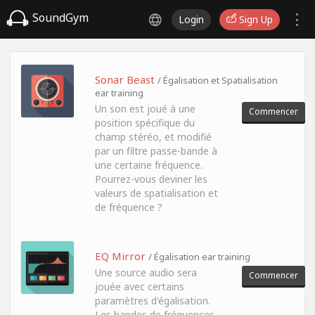
SoundGym
Login
Sign Up
Sonar Beast
/ Égalisation et Spatialisation
ear training
Un son est joué à une
Commencer
position spécifique du
champ stéréo, et modifié
par un filtre passe-bande à
une certaine fréquence.
Pourrez-vous deviner les
valeurs de spatialisation et
de fréquence ?
EQ Mirror
/ Égalisation ear training
Une source audio sera
Commencer
jouée avec certains
paramètres d'égalisation.
Les bandes de fréquences