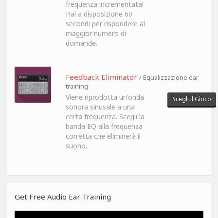
frequenza incrementata!
Hai a disposizione 60
secondi per rispondere al
maggior numero di
domande.
Feedback Eliminator
/ Equalizzazione ear
training
Viene riprodotta un'onda
Scegli il Gioco
sonora sinusale a una
certa frequenza. Scegli la
banda EQ alla frequenza
corretta che eliminerà il
suono.
Get Free Audio Ear Training