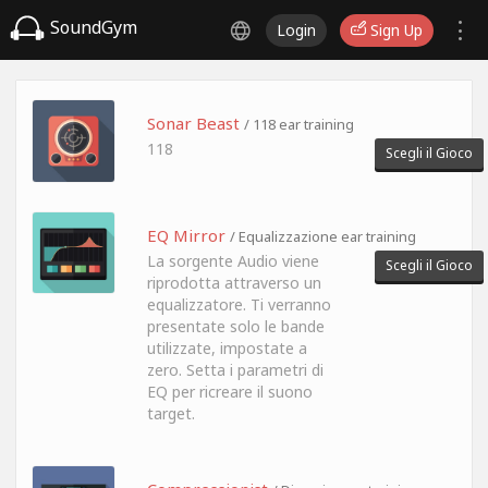
SoundGym
Login
Sign Up
Sonar Beast
/ 118 ear training
118
Scegli il Gioco
EQ Mirror
/ Equalizzazione ear training
La sorgente Audio viene
Scegli il Gioco
riprodotta attraverso un
equalizzatore. Ti verranno
presentate solo le bande
utilizzate, impostate a
zero. Setta i parametri di
EQ per ricreare il suono
target.