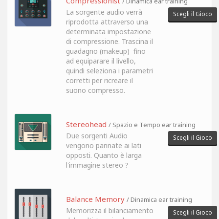
Compressionist
/ Dinamica ear training
La sorgente audio verrà
Scegli il Gioco
riprodotta attraverso una
determinata impostazione
di compressione. Trascina il
guadagno (makeup) fino
ad equiparare il livello,
quindi seleziona i parametri
corretti per ricreare il
suono compresso.
Stereohead
/ Spazio e Tempo ear training
Due sorgenti Audio
Scegli il Gioco
vengono pannate ai lati
opposti. Quanto è larga
l'immagine stereo ?
Balance Memory
/ Dinamica ear training
Memorizza il bilanciamento
Scegli il Gioco