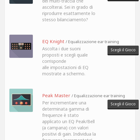
del multi-traccia che
ascolterai. Sei in grado di
riprodurre esattamente lo
stesso bilanciamento?
EQ Knight
/ Equalizzazione ear training
Ascolta i due suoni
Scegli il Gioco
proposti e scegli quale
corrisponde
alle impostazioni di EQ
mostrate a schermo.
Peak Master
/ Equalizzazione ear training
Per incrementare una
Scegli il Gioco
determinata gamma di
frequenze è stato
applicato un EQ Peak/Bell
(a campana) con valori
positivi di gain. Individua la