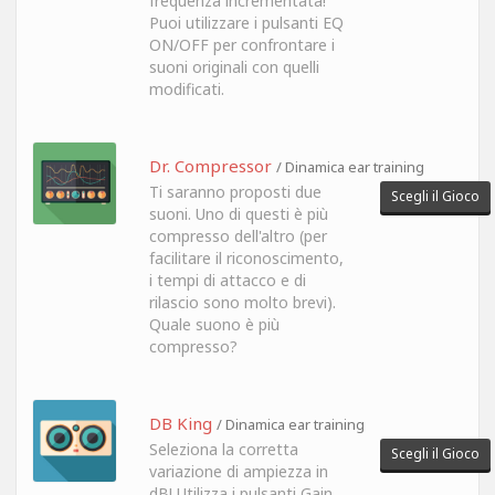
frequenza incrementata!
Puoi utilizzare i pulsanti EQ
ON/OFF per confrontare i
suoni originali con quelli
modificati.
Dr. Compressor
/ Dinamica ear training
Ti saranno proposti due
Scegli il Gioco
suoni. Uno di questi è più
compresso dell'altro (per
facilitare il riconoscimento,
i tempi di attacco e di
rilascio sono molto brevi).
Quale suono è più
compresso?
DB King
/ Dinamica ear training
Seleziona la corretta
Scegli il Gioco
variazione di ampiezza in
dB! Utilizza i pulsanti Gain