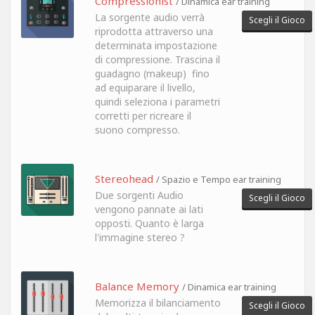
Compressionist
/ Dinamica ear training
La sorgente audio verrà
Scegli il Gioco
riprodotta attraverso una
determinata impostazione
di compressione. Trascina il
guadagno (makeup) fino
ad equiparare il livello,
quindi seleziona i parametri
corretti per ricreare il
suono compresso.
Stereohead
/ Spazio e Tempo ear training
Due sorgenti Audio
Scegli il Gioco
vengono pannate ai lati
opposti. Quanto è larga
l'immagine stereo ?
Balance Memory
/ Dinamica ear training
Memorizza il bilanciamento
Scegli il Gioco