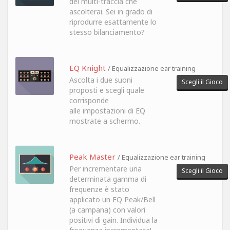
del multi-traccia che
ascolterai. Sei in grado di
riprodurre esattamente lo
stesso bilanciamento?
EQ Knight
/ Equalizzazione ear training
Ascolta i due suoni
Scegli il Gioco
proposti e scegli quale
corrisponde
alle impostazioni di EQ
mostrate a schermo.
Peak Master
/ Equalizzazione ear training
Per incrementare una
Scegli il Gioco
determinata gamma di
frequenze è stato
applicato un EQ Peak/Bell
(a campana) con valori
positivi di gain. Individua la