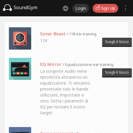
SoundGym
Login
Sign Up
Sonar Beast
/ 118 ear training
118
Scegli il Gioco
EQ Mirror
/ Equalizzazione ear training
La sorgente Audio viene
Scegli il Gioco
riprodotta attraverso un
equalizzatore. Ti verranno
presentate solo le bande
utilizzate, impostate a
zero. Setta i parametri di
EQ per ricreare il suono
target.