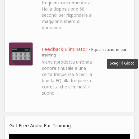
frequenza incrementata!
Hai a disposizione 60
secondi per rispondere al
maggior numero di
domande.
Feedback Eliminator
/ Equalizzazione ear
training
Viene riprodotta un'onda
Scegli il Gioco
sonora sinusale a una
certa frequenza. Scegli la
banda EQ alla frequenza
corretta che eliminerà il
suono.
Get Free Audio Ear Training