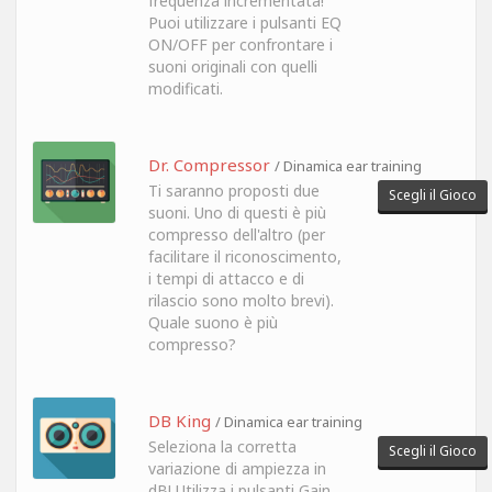
frequenza incrementata!
Puoi utilizzare i pulsanti EQ
ON/OFF per confrontare i
suoni originali con quelli
modificati.
Dr. Compressor
/ Dinamica ear training
Ti saranno proposti due
Scegli il Gioco
suoni. Uno di questi è più
compresso dell'altro (per
facilitare il riconoscimento,
i tempi di attacco e di
rilascio sono molto brevi).
Quale suono è più
compresso?
DB King
/ Dinamica ear training
Seleziona la corretta
Scegli il Gioco
variazione di ampiezza in
dB! Utilizza i pulsanti Gain