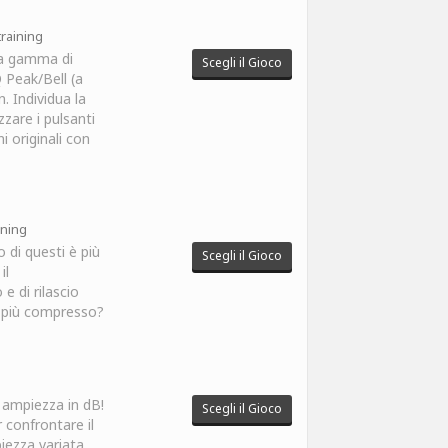
training
ta gamma di
Scegli il Gioco
 Peak/Bell (a
. Individua la
zare i pulsanti
 originali con
ining
 di questi è più
Scegli il Gioco
il
e di rilascio
 più compresso?
i ampiezza in dB!
Scegli il Gioco
 confrontare il
iezza variata.