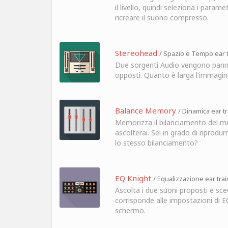
il livello, quindi seleziona i parame
ricreare il suono compresso.
Stereohead
/ Spazio e Tempo ear t
Due sorgenti Audio vengono panna
opposti. Quanto è larga l'immagin
Balance Memory
/ Dinamica ear t
Memorizza il bilanciamento del mu
ascolterai. Sei in grado di riprod
lo stesso bilanciamento?
EQ Knight
/ Equalizzazione ear tra
Ascolta i due suoni proposti e sceg
corrisponde alle impostazioni di 
schermo.