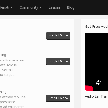
llenati
Community
Lezioni
Blog
Get Free Audi
Scegli il Gioco
ining
a attraverso un
Scegli il Gioco
ate solo le
. Setta i
no target.
ining
Audio Ear Trai
a attraverso una
Scegli il Gioco
pressione.
no ad equiparare