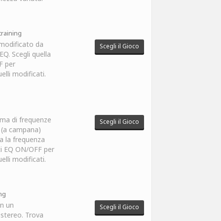
training
 modificato da
Scegli il Gioco
Q. Scegli quella
F per
elli modificati.
ma di frequenze
Scegli il Gioco
l (a campana)
ua la frequenza
nti EQ ON/OFF per
elli modificati.
ng
in un
Scegli il Gioco
stereo. Trova