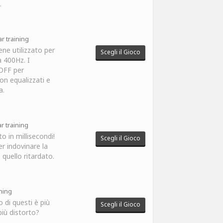
.
r training
ne utilizzato per
Scegli il Gioco
 400Hz. I
 OFF per
on equalizzati e
a.
r training
o in millisecondi!
Scegli il Gioco
er indovinare la
e quello ritardato.
ining
 di questi è più
Scegli il Gioco
più distorto?