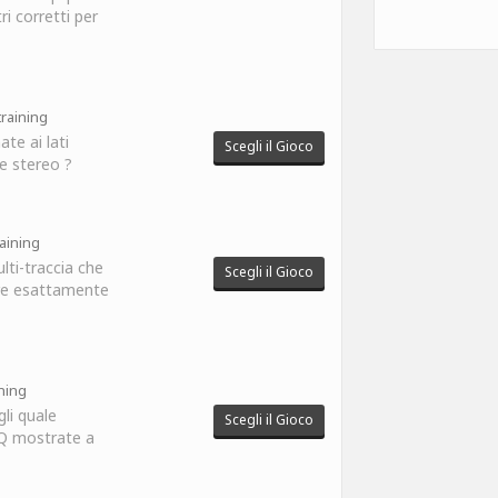
tri corretti per
raining
te ai lati
Scegli il Gioco
e stereo ?
raining
lti-traccia che
Scegli il Gioco
urre esattamente
ining
li quale
Scegli il Gioco
EQ mostrate a