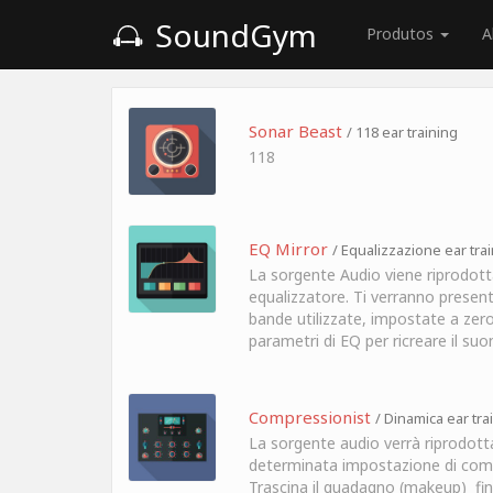
SoundGym
Produtos
A
Sonar Beast
/ 118 ear training
118
EQ Mirror
/ Equalizzazione ear tra
La sorgente Audio viene riprodott
equalizzatore. Ti verranno present
bande utilizzate, impostate a zero
parametri di EQ per ricreare il suo
Compressionist
/ Dinamica ear tra
La sorgente audio verrà riprodott
determinata impostazione di com
Trascina il guadagno (makeup) fi