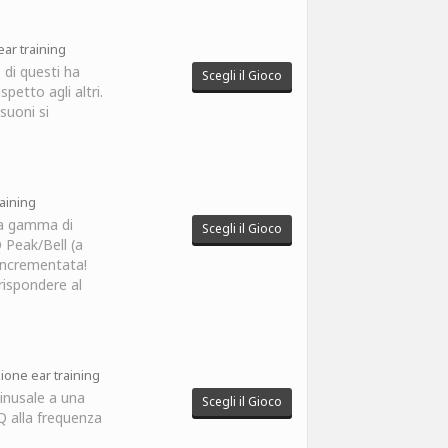
ar training
 di questi ha
Scegli il Gioco
spetto agli altri.
suoni si
raining
ta gamma di
Scegli il Gioco
 Peak/Bell (a
incrementata!
rispondere al
ione ear training
inusale a una
Scegli il Gioco
Q alla frequenza