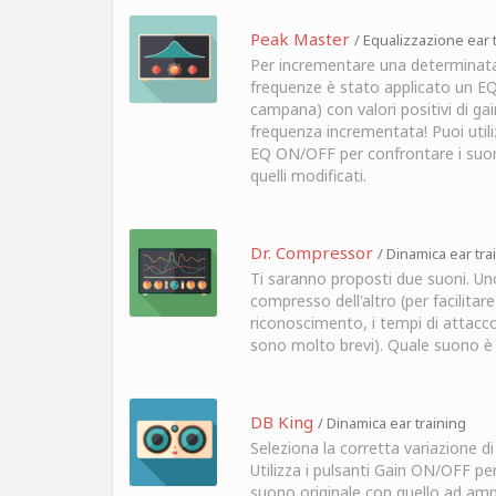
Peak Master
/ Equalizzazione ear 
Per incrementare una determina
frequenze è stato applicato un EQ
campana) con valori positivi di gain
frequenza incrementata! Puoi utiliz
EQ ON/OFF per confrontare i suoni
quelli modificati.
Dr. Compressor
/ Dinamica ear tra
Ti saranno proposti due suoni. Uno
compresso dell'altro (per facilitare 
riconoscimento, i tempi di attacco 
sono molto brevi). Quale suono è
DB King
/ Dinamica ear training
Seleziona la corretta variazione d
Utilizza i pulsanti Gain ON/OFF per
suono originale con quello ad amp