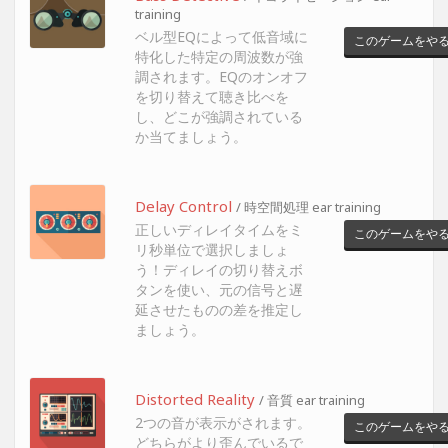
training
ベル型EQによって低音域に
このゲームをや
特化した特定の周波数が強
調されます。EQのオンオフ
を切り替えて聴き比べを
し、どこが強調されている
か当てましょう。
Delay Control
/ 時空間処理 ear training
正しいディレイタイムをミ
このゲームをや
リ秒単位で選択しましょ
う！ディレイの切り替えボ
タンを使い、元の信号と遅
延させたものの差を推定し
ましょう。
Distorted Reality
/ 音質 ear training
2つの音が表示がされます。
このゲームをや
どちらがより歪んでいるで