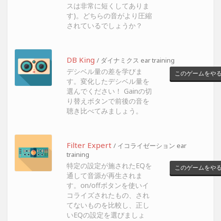
スは非常に短くしてありま
す)。どちらの音がより圧縮
されているでしょうか？
DB King
/ ダイナミクス ear training
デシベル量の差を学びま
このゲームをや
す。変化したデシベル量を
選んでください！ Gainの切
り替えボタンで前後の音を
聴き比べてみましょう。
Filter Expert
/ イコライゼーション ear
training
特定の設定が施されたEQを
このゲームをや
通して音源が再生されま
す。on/offボタンを使いイ
コライズされたもの、され
てないものを比較し、正し
いEQの設定を選びましょ