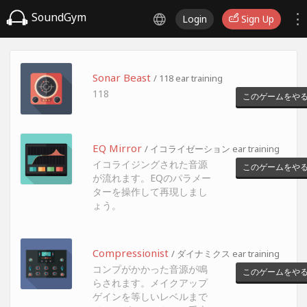
SoundGym
Login
Sign Up
Sonar Beast
/ 118 ear training
118
このゲームをや
EQ Mirror
/ イコライゼーション ear training
イコライジングされた音源
このゲームをや
が流れます。EQのパラメー
ターを操作して再現しまし
ょう。
Compressionist
/ ダイナミクス ear training
コンプがかかった音源が鳴
このゲームをや
らされます。メイクアップ
ゲインを等しいレベルまで