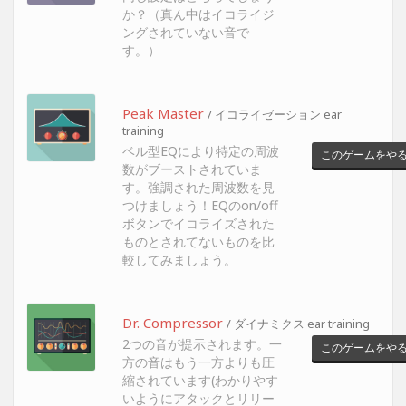
か？（真ん中はイコライジ
ングされていない音で
す。）
Peak Master
/ イコライゼーション ear
training
ベル型EQにより特定の周波
このゲームをや
数がブーストされていま
す。強調された周波数を見
つけましょう！EQのon/off
ボタンでイコライズされた
ものとされてないものを比
較してみましょう。
Dr. Compressor
/ ダイナミクス ear training
2つの音が提示されます。一
このゲームをや
方の音はもう一方よりも圧
縮されています(わかりやす
いようにアタックとリリー