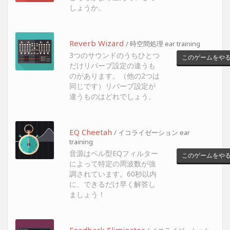
しょうか。
Reverb Wizard
/ 時空間処理 ear training
3つのサウンドのうちひとつ
このゲームをや
だけリバーブ設定の違うも
のがあります。（他の2つは
同じです）リバーブ設定が
違うものはどれでしょう。
EQ Cheetah
/ イコライゼーション ear
training
音源はベル型EQフィルター
このゲームをや
によって特定の周波数が強
調されています。60秒以内
に、できるだけ早く解答し
ましょう！
Feedback Eliminator