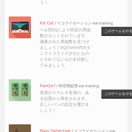
う！
Kit Cut
/ イコライゼーション ear training
ベル型EQにより特定の周波
このゲームをや
数がカットされています。
減衰された周波数を見つけ
ましょう！EQのon/offボタ
ンでイコライズされたもの
とされてないものを比較し
てみましょう。
PanGirl
/ 時空間処理 ear training
音源がステレオ音場の、あ
このゲームをや
る位置から再生されます。
正しいパンの設定を選びま
しょう！
Bass Detective
/ イコライゼーション ear