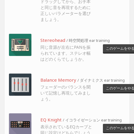
ドラッグしてから、お手本
と同じ音を再現するために
正しいパラメーターを選び
ましょう。
Stereohead
/ 時空間処理 ear training
同じ音源が左右にPANを振
このゲームをや
られています。ステレオ幅
はどのくらでしょうか。
Balance Memory
/ ダイナミクス ear training
フェーダーのバランスを聞
このゲームをや
いて記憶し再現してみまし
ょう。
EQ Knight
/ イコライゼーション ear training
表示されているEQカーブと
このゲームをや
同じ設定はどちらでしょう