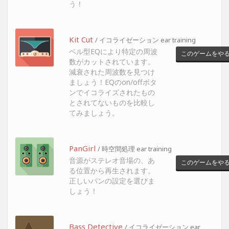
う！
Kit Cut
/ イコライゼーション ear training
ベル型EQにより特定の周波
このゲームをや
数がカットされています。
減衰された周波数を見つけ
ましょう！EQのon/offボタ
ンでイコライズされたもの
とされてないものを比較し
てみましょう。
PanGirl
/ 時空間処理 ear training
音源がステレオ音場の、あ
このゲームをや
る位置から再生されます。
正しいパンの設定を選びま
しょう！
Bass Detective
/ イコライゼーション ear