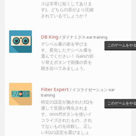
スは非常に短くしてありま
す)。どちらの音がより圧縮
されているでしょうか？
DB King
/ ダイナミクス ear training
デシベル量の差を学びま
このゲームをや
す。変化したデシベル量を
選んでください！ Gainの切
り替えボタンで前後の音を
聴き比べてみましょう。
Filter Expert
/ イコライゼーション ear
training
特定の設定が施されたEQを
このゲームをや
通して音源が再生されま
す。on/offボタンを使いイ
コライズされたもの、され
てないものを比較し、正し
いEQの設定を選びましょ