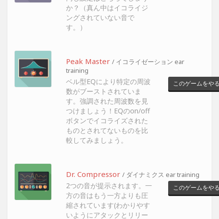
か？（真ん中はイコライジ
ングされていない音で
す。）
Peak Master
/ イコライゼーション ear
training
ベル型EQにより特定の周波
このゲームをや
数がブーストされていま
す。強調された周波数を見
つけましょう！EQのon/off
ボタンでイコライズされた
ものとされてないものを比
較してみましょう。
Dr. Compressor
/ ダイナミクス ear training
2つの音が提示されます。一
このゲームをや
方の音はもう一方よりも圧
縮されています(わかりやす
いようにアタックとリリー