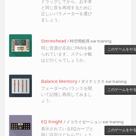
ドラッグしてから、お手本
と同じ音を再現するために
正しいパラメーターを選び
ましょう。
Stereohead
/ 時空間処理 ear training
同じ音源が左右にPANを振
このゲームをや
られています。ステレオ幅
はどのくらでしょうか。
Balance Memory
/ ダイナミクス ear training
フェーダーのバランスを聞
このゲームをや
いて記憶し再現してみまし
ょう。
EQ Knight
/ イコライゼーション ear training
表示されているEQカーブと
このゲームをや
同じ設定はどちらでしょう