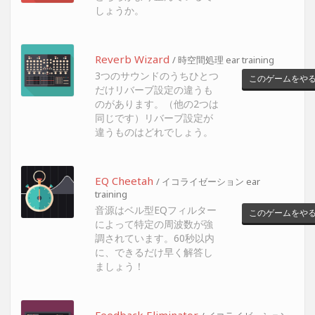
しょうか。
Reverb Wizard
/ 時空間処理 ear training
3つのサウンドのうちひとつ
このゲームをや
だけリバーブ設定の違うも
のがあります。（他の2つは
同じです）リバーブ設定が
違うものはどれでしょう。
EQ Cheetah
/ イコライゼーション ear
training
音源はベル型EQフィルター
このゲームをや
によって特定の周波数が強
調されています。60秒以内
に、できるだけ早く解答し
ましょう！
Feedback Eliminator