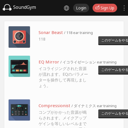
SoundGym
Login
Sign Up
Sonar Beast
/ 118 ear training
118
このゲームをや
EQ Mirror
/ イコライゼーション ear training
イコライジングされた音源
このゲームをや
が流れます。EQのパラメー
ターを操作して再現しまし
ょう。
Compressionist
/ ダイナミクス ear training
コンプがかかった音源が鳴
このゲームをや
らされます。メイクアップ
ゲインを等しいレベルまで