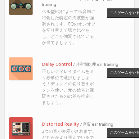
training
ベル型EQによって低音域に
このゲームをや
特化した特定の周波数が強
調されます。EQのオンオフ
を切り替えて聴き比べを
し、どこが強調されている
か当てましょう。
Delay Control
/ 時空間処理 ear training
正しいディレイタイムをミ
このゲームをや
リ秒単位で選択しましょ
う！ディレイの切り替えボ
タンを使い、元の信号と遅
延させたものの差を推定し
ましょう。
Distorted Reality
/ 音質 ear training
2つの音が表示がされます。
このゲームをや
どちらがより歪んでいるで