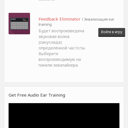
Feedback Eliminator
/ Эквализация ear
training
Будет воспроизведена
Войти в игру
звуковая волна
(синусоида)
определённой частоты.
Выберите
воспроизводимую на
панели эквалайзера.
Get Free Audio Ear Training