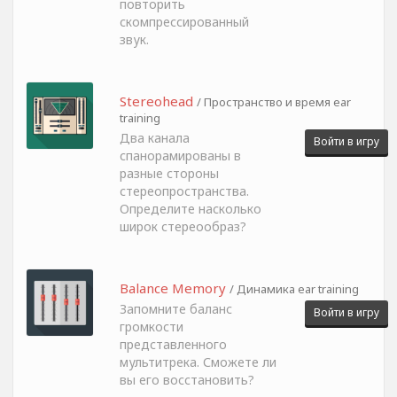
повторить
скомпрессированный
звук.
Stereohead
/ Пространство и время ear
training
Два канала
Войти в игру
спанорамированы в
разные стороны
стереопространства.
Определите насколько
широк стереообраз?
Balance Memory
/ Динамика ear training
Запомните баланс
Войти в игру
громкости
представленного
мультитрека. Сможете ли
вы его восстановить?