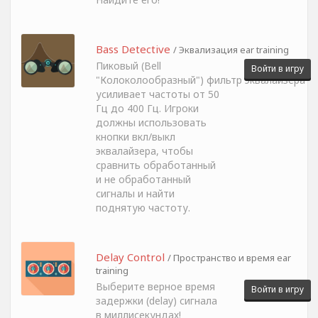
Bass Detective
/ Эквализация ear training
Пиковый (Bell
Войти в игру
"Колоколообразный") фильтр эквалайзера
усиливает частоты от 50
Гц до 400 Гц. Игроки
должны использовать
кнопки вкл/выкл
эквалайзера, чтобы
сравнить обработанный
и не обработанный
сигналы и найти
поднятую частоту.
Delay Control
/ Пространство и время ear
training
Выберите верное время
Войти в игру
задержки (delay) сигнала
в миллисекундах!