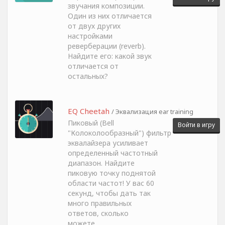
звучания композиции.
Один из них отличается
от двух других
настройками
реверберации (reverb).
Найдите его: какой звук
отличается от
остальных?
EQ Cheetah
/ Эквализация ear training
Пиковый (Bell
Войти в игру
"Колоколообразный") фильтр
эквалайзера усиливает
определенный частотный
диапазон. Найдите
пиковую точку поднятой
области частот! У вас 60
секунд, чтобы дать так
много правильных
ответов, сколько
можете.