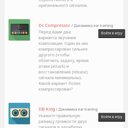
оригинального сигналов.
Dr. Compressor
/ Динамика ear training
Перед вами два
Войти в игру
варианта звучания
композиции. Один из них
компрессирован сильнее
другого (чтобы
облегчить задачу, время
атаки (attack) и
восстановления (release)
сигнала минимальны).
Какой вариант более
компрессирован?
DB King
/ Динамика ear training
Укажите правильную
Войти в игру
разницу громкости двух
сигналов в децибелах