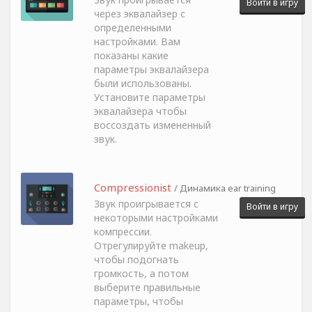
Войти в игру
через эквалайзер с
определенными
настройками. Вам
показаны какие
параметры эквалайзера
были использованы.
Установите параметры
эквалайзера чтобы
воссоздать измененный
звук.
Compressionist
/ Динамика ear training
Звук проигрывается с
Войти в игру
некоторыми настройками
компрессии.
Отрегулируйте makeup,
чтобы подогнать
громкость, а потом
выберите правильные
параметры, чтобы