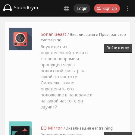
SoundGym
Login
Sign Up
Sonar Beast
/ Эквализация и Пространство
ear training
Звук идет из
Войти в игру
определенной точки в
стереопанораме и
пропущен через
полосовой фильтр на
какой-то частоте.
Сможешь точно
определить его
положение в панораме и
на какой частоте он
звучит?
EQ Mirror
/ Эквализация ear training
Звук проигрывается