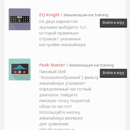
EQ Knight
/ Эквализация ear training
Из двух вариантов
Войти в игру
звучания выберите тот,
который правильно
отражает указанные
настройки эквалайзера.
Peak Master
/ Эквализация ear training
Пиковый (Bell
Войти в игру
"Колоколообразный") фильтр
эквалайзера усиливает
определенный частотный
диапазон. Найдите
пиковую точку поднятой
области частот!
Используйте кнопку
эквалайзера вкл/выкл
для сравнения
обработанного и