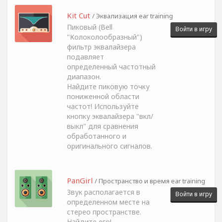
Kit Cut
/ Эквализация ear training
Пиковый (Bell
Войти в игру
"Колоколообразный")
фильтр эквалайзера
подавляет
определенный частотный
диапазон.
Найдите пиковую точку
пониженной области
частот! Используйте
кнопку эквалайзера "вкл/
выкл" для сравнения
обработанного и
оригинального сигналов.
PanGirl
/ Пространство и время ear training
Звук располагается в
Войти в игру
определенном месте на
стерео пространстве.
Найдите его!