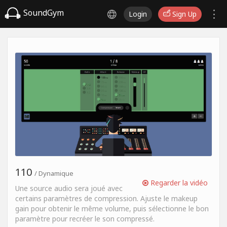
SoundGym
Login
Sign Up
110
/ Dynamique
Regarder la vidéo
Une source audio sera joué avec
certains paramètres de compression. Ajuste le makeup
gain pour obtenir le même volume, puis sélectionne le bon
paramètre pour recréer le son compressé.