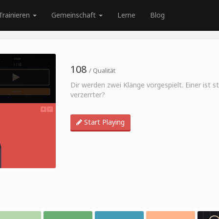
Trainieren
Gemeinschaft
Lerne
Blog
108
/ Qualität
Dir werden zwei Klänge vorgespielt. Einer ist st
verzerrter?
Start Playing