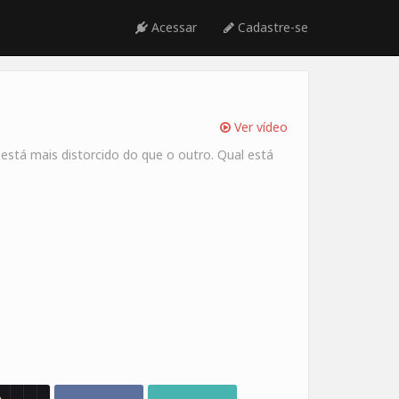
Acessar
Cadastre-se
Ver vídeo
está mais distorcido do que o outro. Qual está