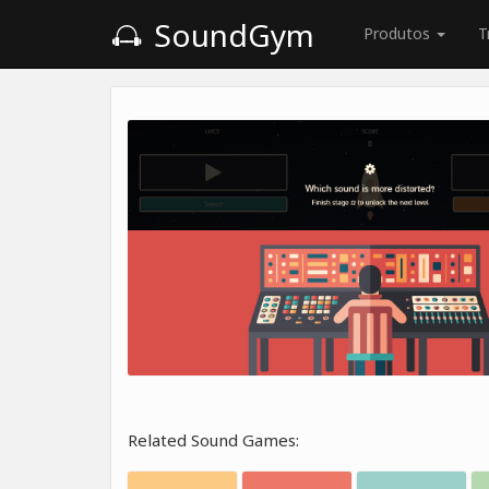
SoundGym
Produtos
T
Related Sound Games: