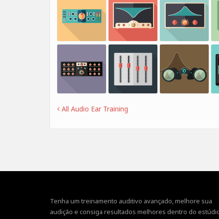
All Audio Ear Training
Tenha um treinamento auditivo avançado, melhore sua
audição e consiga resultados melhores dentro do estúdio