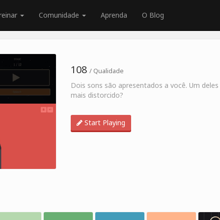
reinar
Comunidade
Aprenda
O Blog
108
/ Qualidade
Dois sons são apresentados a você. Um deles 
mais distorcido?
Start Playing