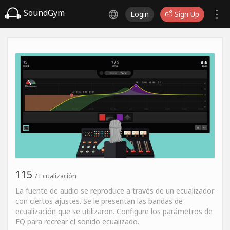
SoundGym
Login
Sign Up
115
/ Ecualización
La fuente de audio se reproduce a través de un ecualizador
con ciertos ajustes. Se le presentan las bandas de
ecualización que se utilizaron. Configure los parámetros de
EQ para recrear el sonido ecualizado.