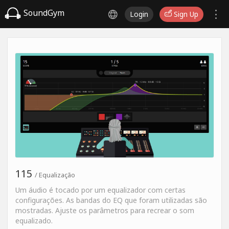
SoundGym
Login
Sign Up
115
/ Equalização
Um áudio é tocado por um equalizador com certas
configurações. As bandas do EQ que foram utilizadas são
mostradas. Ajuste os parâmetros para recrear o som
equalizado.