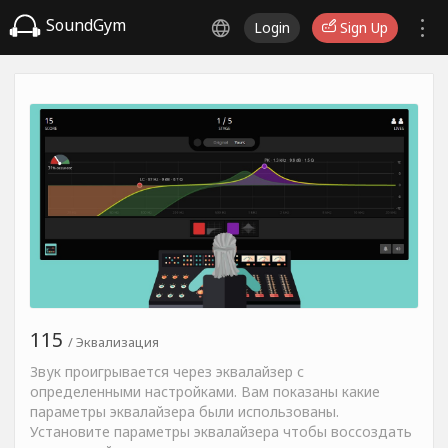
SoundGym
Login
Sign Up
115
/ Эквализация
Звук проигрывается через эквалайзер с
определенными настройками. Вам показаны какие
параметры эквалайзера были использованы.
Установите параметры эквалайзера чтобы воссоздать