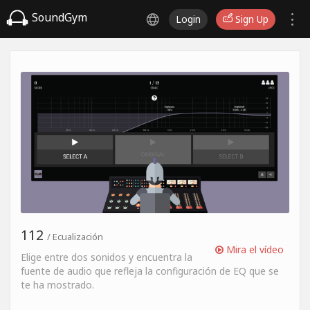
SoundGym
Login
Sign Up
112
/ Ecualización
Mira el vídeo
Elige entre dos sonidos y encuentra la
fuente de audio que refleja la configuración de EQ que se
te ha mostrado.