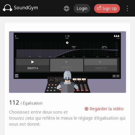
SoundGym
Login
Sign Up
112
/ Égalisation
Regarder la vidéo
Choisissez entre deux sons et
trouvez celui qui reflète le mieux le réglage d'égalisation qui
vous est donné.