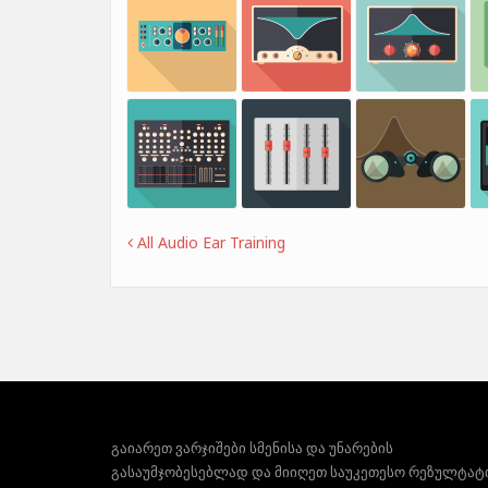
All Audio Ear Training
გაიარეთ ვარჯიშები სმენისა და უნარების
გასაუმჯობესებლად და მიიღეთ საუკეთესო რეზულტატ