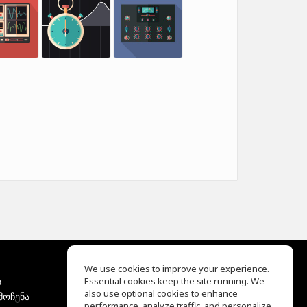
We use cookies to improve your experience.
ბ
Essential cookies keep the site running. We
EQ Ear Training
also use optional cookies to enhance
მოჩენა
Drum Machine
performance, analyze traffic, and personalize