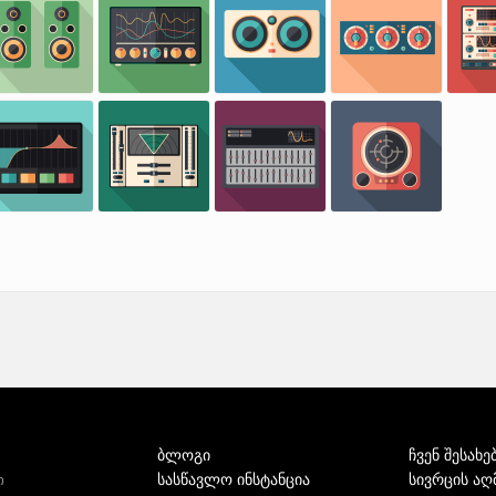
ბლოგი
ჩვენ შესახე
სასწავლო ინსტანცია
სივრცის აღ
ი