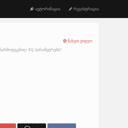
ავტორიზაცია
რეგისტრაცია
ნახეთ ვიდეო
ნ წარმოდგენილ EQ პარამეტრებს?