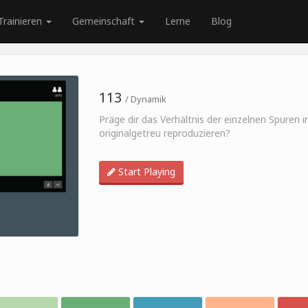
Trainieren
Gemeinschaft
Lerne
Blog
113
/ Dynamik
Präge dir das Verhältnis der einzelnen Spuren 
originalgetreu reproduzieren?
Start Playing