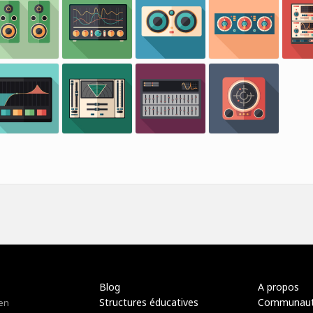
Blog
A propos
Structures éducatives
Communau
 en