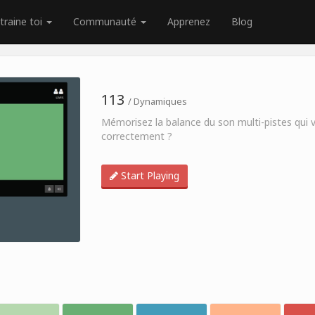
traine toi
Communauté
Apprenez
Blog
113
/ Dynamiques
Mémorisez la balance du son multi-pistes qui 
correctement ?
Start Playing