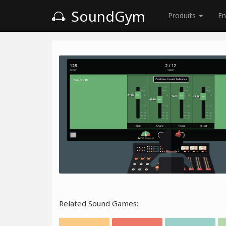
SoundGym
Produits
En
Related Sound Games: