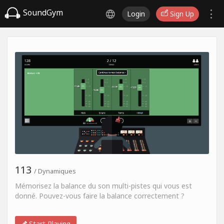
SoundGym
Login
Sign Up
113
/ Dynamiques
Mémorisez la balance du son multi-pistes qui vous est
donné. Pouvez-vous faire la balance correctement ?
Start Playing