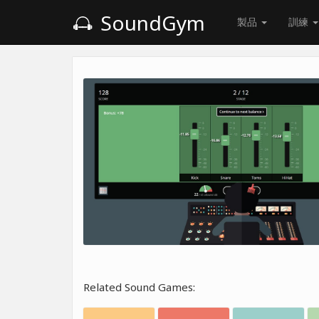
SoundGym
製品
訓練
Related Sound Games: