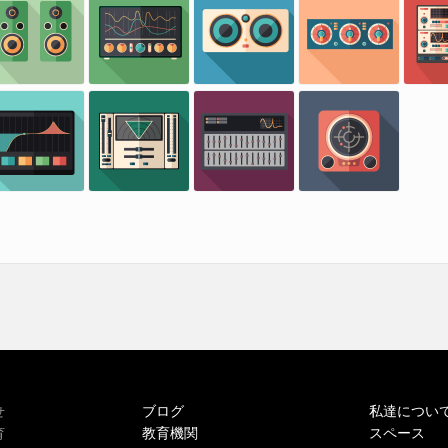
ブログ
私達につい
せ
教育機関
スペース
育