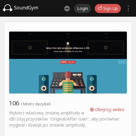
SoundGym
Login
Sign Up
106
/ Mistrz decybeli
Obejrzyj wideo
Wybierz właściwą zmianę amplitudy w
dB! Użyj przycisków "Original/After Gain", aby porównać
oryginał i dźwięk po zmianie amplitudy.