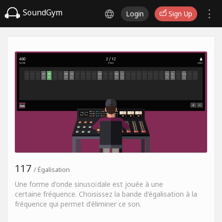
SoundGym
Login
Sign Up
117
/ Égalisation
Une forme d'onde sinusoïdale est jouée à une
certaine fréquence. Choisissez la bande d'égalisation à la
fréquence qui permet d'éliminer ce son.