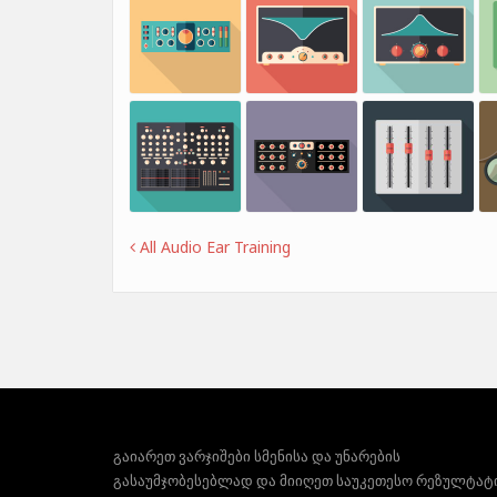
All Audio Ear Training
გაიარეთ ვარჯიშები სმენისა და უნარების
გასაუმჯობესებლად და მიიღეთ საუკეთესო რეზულტატ