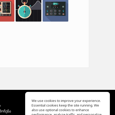
We use cookies to improve your experience.
ბ
Essential cookies keep the site running. We
EQ Ear Training
also use optional cookies to enhance
მოჩენა
Drum Machine
performance, analyze traffic, and personalize