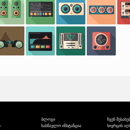
ბლოგი
ჩვენ შესახე
სასწავლო ინსტანცია
სივრცის აღ
ი