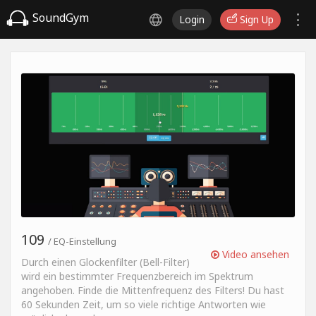
SoundGym
Login
Sign Up
109
/ EQ-Einstellung
Video ansehen
Durch einen Glockenfilter (Bell-Filter)
wird ein bestimmter Frequenzbereich im Spektrum
angehoben. Finde die Mittenfrequenz des Filters! Du hast
60 Sekunden Zeit, um so viele richtige Antworten wie