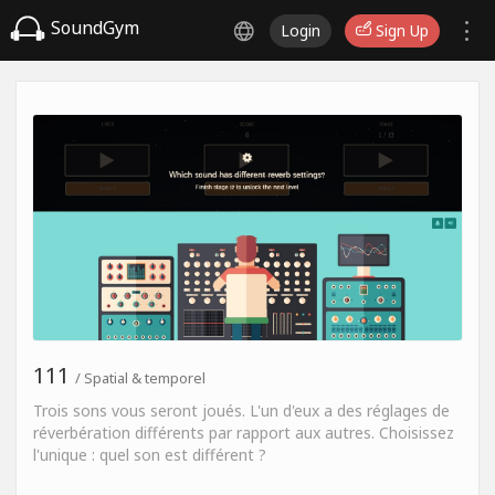
SoundGym
Login
Sign Up
111
/ Spatial & temporel
Trois sons vous seront joués. L'un d'eux a des réglages de
réverbération différents par rapport aux autres. Choisissez
l'unique : quel son est différent ?