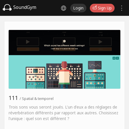
SoundGym
Login
Sign Up
111
/ Spatial & temporel
Trois sons vous seront joués. L'un d'eux a des réglages de
réverbération différents par rapport aux autres. Choisissez
l'unique : quel son est différent ?