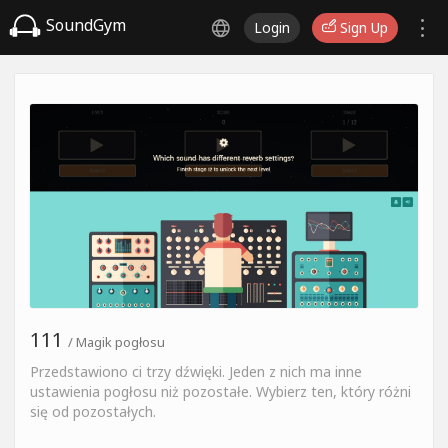
SoundGym
Login
Sign Up
111
/ Magik pogłosu
Przedstawiono ci trzy dźwięki. Jeden z nich ma inne
ustawienia pogłosu niż pozostałe. Wybierz ten, który różni
się od pozostałych.