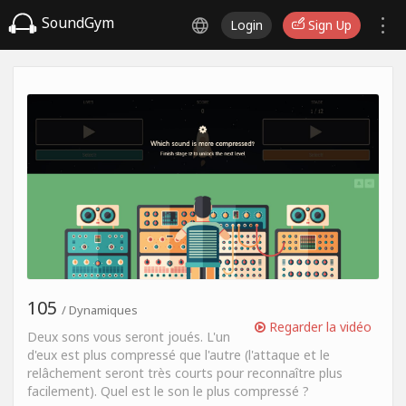
SoundGym
Login
Sign Up
105
/ Dynamiques
Regarder la vidéo
Deux sons vous seront joués. L'un
d'eux est plus compressé que l'autre (l'attaque et le
relâchement seront très courts pour reconnaître plus
facilement). Quel est le son le plus compressé ?