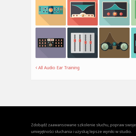
All Audio Ear Training
Zdobądź zaawansowane szkolenie słuchu, popraw swoje
umiejętności słuchania i uzyskaj lepsze wyniki w studio.