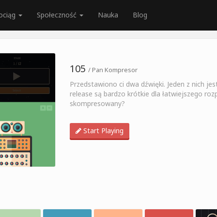
ociąg
Społeczność
Nauka
Blog
105
/ Pan Kompresor
Przedstawiono ci dwa dźwięki. Jeden z nich jes
release są bardzo krótkie dla łatwiejszego roz
skompresowany?
Start Playing