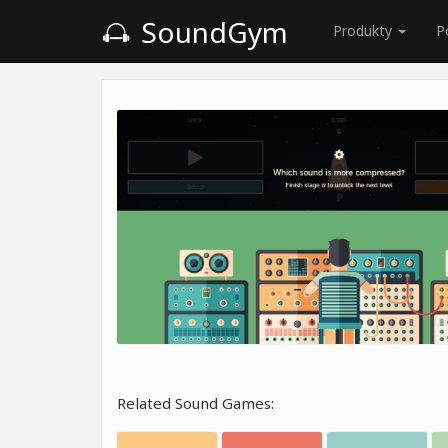
SoundGym
Produkty
P
Related Sound Games: