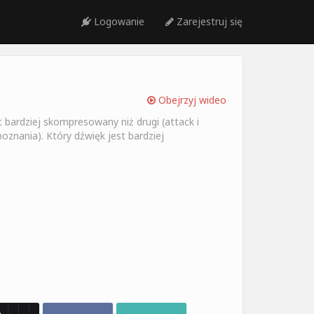
Logowanie
Zarejestruj się
Obejrzyj wideo
t bardziej skompresowany niż drugi (attack i
poznania). Który dźwięk jest bardziej