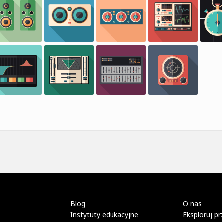
Blog
O nas
Instytuty edukacyjne
Eksploruj pr