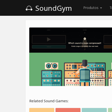
SoundGym
Produtos
T
Related Sound Games: