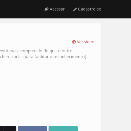
Acessar
Cadastre-se
Ver vídeo
 está mais comprimido do que o outro
 bem curtas para facilitar o reconhecimento).