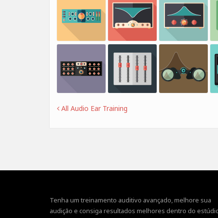
All Audio Ear Training
Tenha um treinamento auditivo avançado, melhore sua
audição e consiga resultados melhores dentro do estúdio