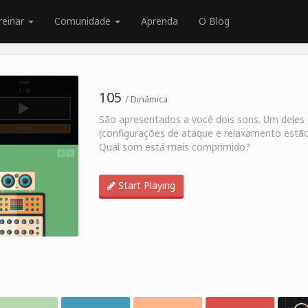
reinar
Comunidade
Aprenda
O Blog
105
/ Dinâmica
São apresentados a você dois sons. Um deles
(configurações de ataque e relaxamento estão
Qual som está mais comprimido?
Start Playing