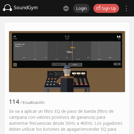
SoundGym
Login
Sign Up
114
/ Ecualización
Se va a aplicar un filtro EQ de paso de banda (filtro de
campana con valores positivos de ganancia) para
aumentar frecuencias desde 50Hz a 400Hz. Los jugadores
deben utilizar los botones de apagar/encender EQ para