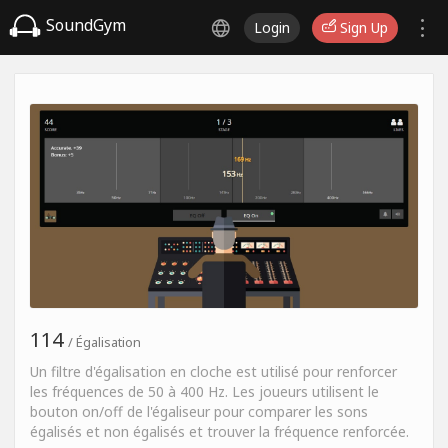
SoundGym
Login
Sign Up
114
/ Égalisation
Un filtre d'égalisation en cloche est utilisé pour renforcer
les fréquences de 50 à 400 Hz. Les joueurs utilisent le
bouton on/off de l'égaliseur pour comparer les sons
égalisés et non égalisés et trouver la fréquence renforcée.