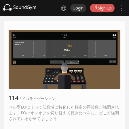
SoundGym
Login
Sign Up
114
/ イコライゼーション
ベル型EQによって低音域に特化した特定の周波数が強調され
ます。EQのオンオフを切り替えて聴き比べをし、どこが強調
されているか当てましょう。