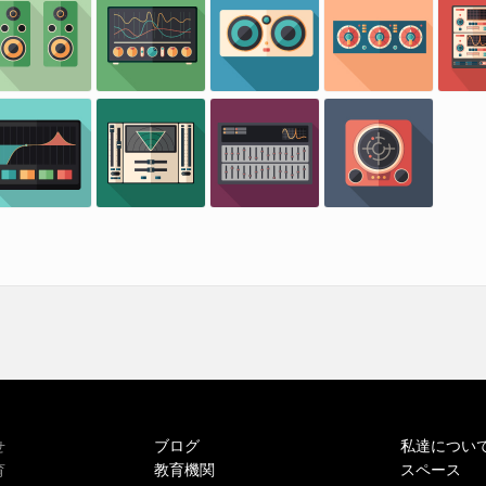
ブログ
私達につい
せ
教育機関
スペース
育