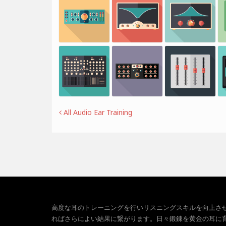
All Audio Ear Training
高度な耳のトレーニングを行いリスニングスキルを向上さ
ればさらによい結果に繋がります。日々鍛錬を黄金の耳に