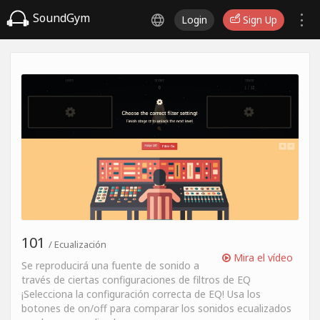
SoundGym
Login
Sign Up
101
/ Ecualización
Mira el vídeo
Se reproducirá una fuente de sonido a
través de ciertas configuraciones de filtros de EQ
¡Selecciona la configuración correcta de EQ! Usa los
botones de on/off para comparar los sonidos ecualizados