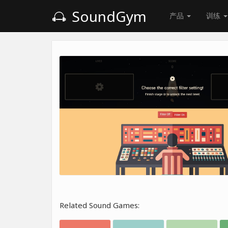
SoundGym
产品
训练
Related Sound Games: