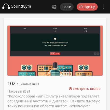
SoundGym
Login
Sign Up
102
/ Эквализация
смотреть видео
Пиковый (Bell
"Колоколообразный") фильтр эквалайзера подавляет
определенный частотный диапазон. Найдите пиковую
точку пониженной области частот! Используйте