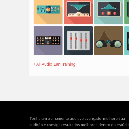
All Audio Ear Training
Tenha um treinamento auditivo avançado, melhore sua
audição e consiga resultados melhores dentro do estúdio