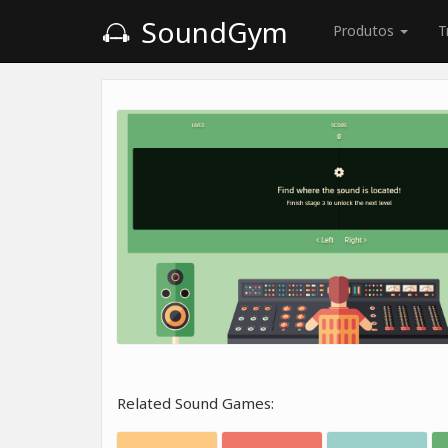
SoundGym
Produtos
T
Related Sound Games: