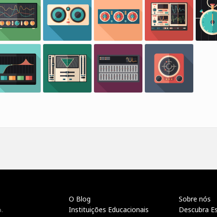
O Blog
Sobre nós
Instituições Educacionais
Descubra E
.