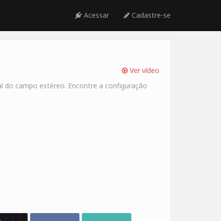
Acessar
Cadastre-se
Ver vídeo
 do campo estéreo. Encontre a configuração