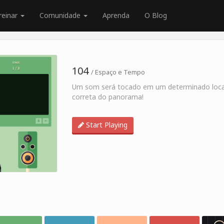
reinar
Comunidade
Aprenda
O Blog
104
/ Espaço e Tempo
Um som será tocado em um determinado local
correta do panorama!
Start Playing