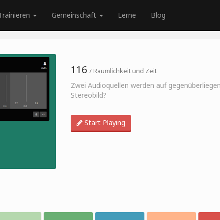
Trainieren
Gemeinschaft
Lerne
Blog
116
/ Räumlichkeit und Zeit
Zwei Audioquellen werden auf gegenüberliegend
Stereobild?
Start Playing