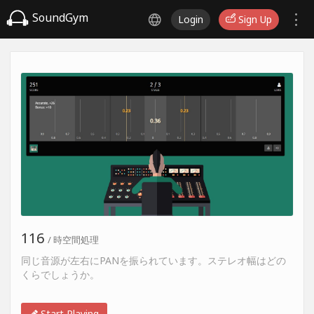
SoundGym
Login
Sign Up
116
/ 時空間処理
同じ音源が左右にPANを振られています。ステレオ幅はどの
くらでしょうか。
Start Playing