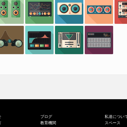
ブログ
私達につい
せ
教育機関
スペース
育