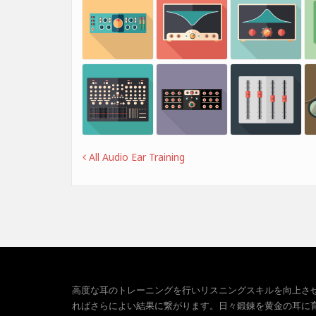
All Audio Ear Training
高度な耳のトレーニングを行いリスニングスキルを向上さ
ればさらによい結果に繋がります。日々鍛錬を黄金の耳に