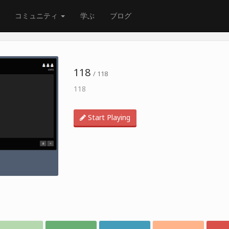
コミュニティ
学ぶ
ブログ
118
/ 118
118
Start Playing