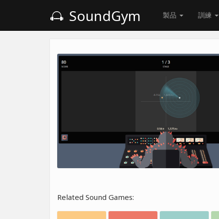
SoundGym
製品
訓練
Related Sound Games: