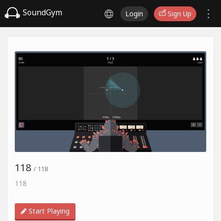
SoundGym
Login
Sign Up
118
/ 118
118
Start Playing