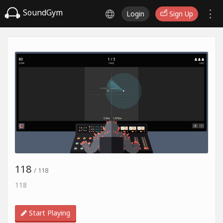
SoundGym
Login
Sign Up
118
/ 118
118
Start Playing